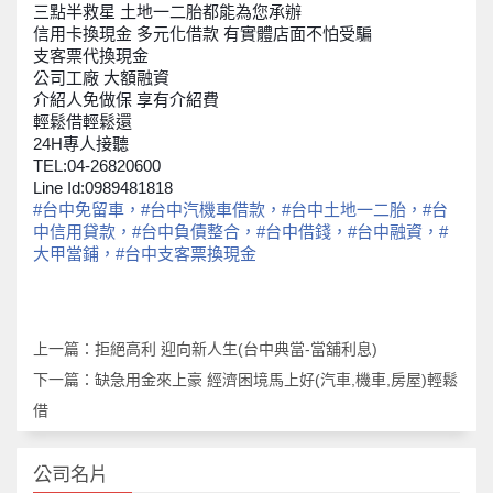
三點半救星 土地一二胎都能為您承辦
信用卡換現金 多元化借款 有實體店面不怕受騙
支客票代換現金
公司工廠 大額融資
介紹人免做保 享有介紹費
輕鬆借輕鬆還
24H專人接聽
TEL:04-26820600
Line Id:0989481818
#‎台中免留車‬，‪#‎台中汽機車借款‬，‪#‎台中土地一二胎‬，‪#‎台
中信用貸款‬，‪#‎台中負債整合‬，‪#‎台中借錢‬，‪#‎台中融資‬，‪#‎
大甲當鋪‬，‪#‎台中支客票換現金
上一篇：
拒絕高利 迎向新人生(台中典當-當舖利息)
下一篇：
缺急用金來上豪 經濟困境馬上好(汽車,機車,房屋)輕鬆
借
公司名片