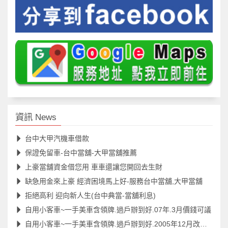
資訊 News
台中大甲汽機車借款
保證免留車-台中當舖-大甲當舖推薦
上豪當舖資金借您用 車車還讓您開回去生財
缺急用金來上豪 經濟困境馬上好-服務台中當舖,大甲當舖
拒絕高利 迎向新人生(台中典當-當舖利息)
自用小客車~一手美車含領牌.過戶辦到好.07年.3月價錢可議
自用小客車~一手美車含領牌.過戶辦到好.2005年12月改款過.價錢可議